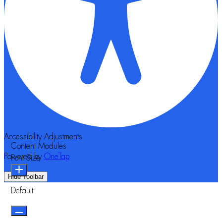
Accessibility Adjustments
Content Modules
Powered by
OneTap
Font Size
Hide Toolbar
Default