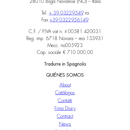
28010 Briga Novarese (NO) – Italia
Tel.
+ 39 03229549
ra
Fax
+39 0322956149
C.F. / P.IVA vat n. it 00581 420031
Reg. imp. 6718 Novara – rea 133931
Mecc. no005923
Cap. sociale € 710.000,00
Tradurre in Spagnolo
QUIÉNES SOMOS
About
Catálogos
Contatti
Fima Diary
Contract
News