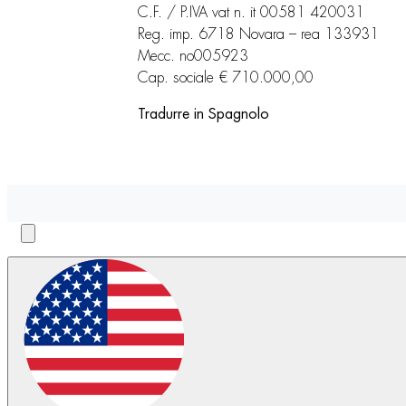
C.F. / P.IVA vat n. it 00581 420031
Reg. imp. 6718 Novara – rea 133931
Mecc. no005923
Cap. sociale € 710.000,00
Tradurre in Spagnolo