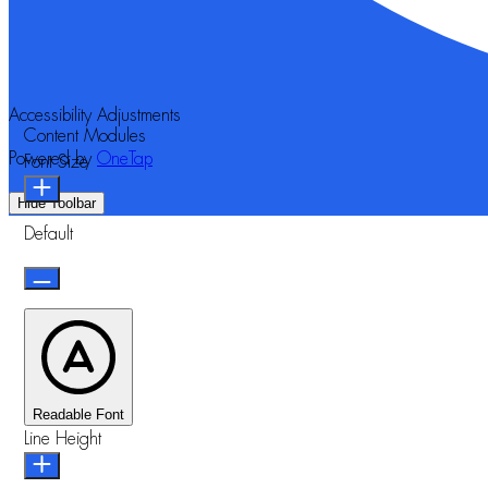
Accessibility Adjustments
Content Modules
Powered by
OneTap
Font Size
Hide Toolbar
Default
Readable Font
Line Height