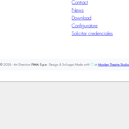
Contract
News
Download
Configuratore
Solicitar credenciales
© 2026 - Art Direction
FIMA S.p.a
- Design & Sviluppo Made with
at
Monkey Theatre Studio