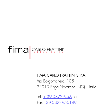
F5974
Barra regulable de exterior
con toma de agua INGIRO
FIMA CARLO FRATTINI S.P.A.
Via Borgomanero, 105
28010 Briga Novarese (NO) – Italia
Tel.
+ 39 03229549
ra
Fax
+39 0322956149