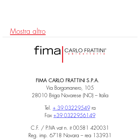
Rociador mural en acero inox 2 chorros
Mostra altro
FIMA CARLO FRATTINI S.P.A.
Via Borgomanero, 105
28010 Briga Novarese (NO) – Italia
Tel.
+ 39 03229549
ra
Fax
+39 0322956149
C.F. / P.IVA vat n. it 00581 420031
Reg. imp. 6718 Novara – rea 133931