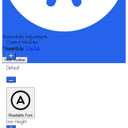
Accessibility Adjustments
Content Modules
Powered by
OneTap
Font Size
Hide Toolbar
Default
Readable Font
Line Height