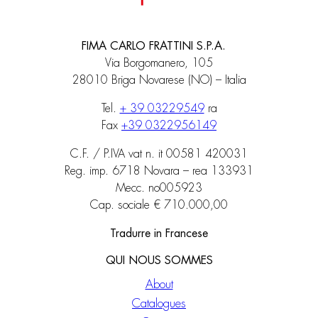
FIMA CARLO FRATTINI S.P.A.
Via Borgomanero, 105
28010 Briga Novarese (NO) – Italia
Tel.
+ 39 03229549
ra
Fax
+39 0322956149
C.F. / P.IVA vat n. it 00581 420031
Reg. imp. 6718 Novara – rea 133931
Mecc. no005923
Cap. sociale € 710.000,00
Tradurre in Francese
QUI NOUS SOMMES
About
Catalogues