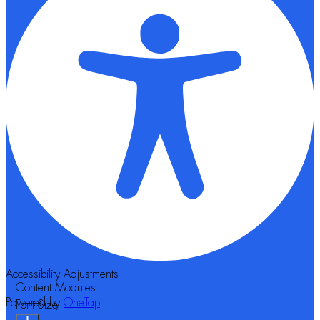
Accessibility Adjustments
Content Modules
Powered by
OneTap
Font Size