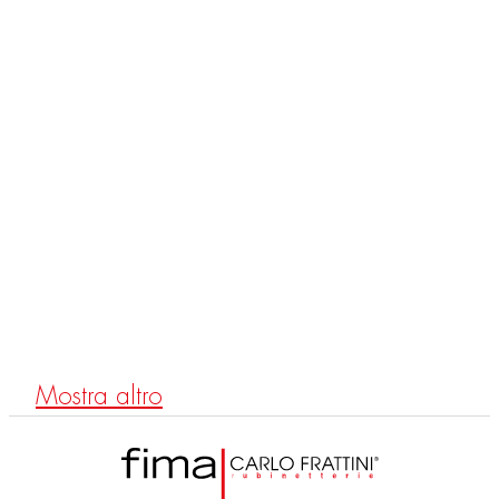
F3179X2
Mitigeur thermostatique baignoire encastré deux sorties
Mostra altro