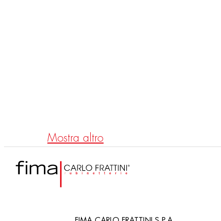
WATERDOT
F3610X
F37
Spot idro trimless, Texture X
Spot
fixat
Text
Mostra altro
FIMA CARLO FRATTINI S.P.A.