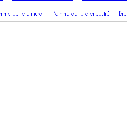
mme de tete mural
Pomme de tete encastré
Bra
MODULAR
MODULAR