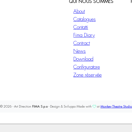
QUI NOUS SOMMES
About
Catalogues
Contatti
Fima Diary
Contract
News
Download
Configuratore
Zone réservée
© 2026 - Art Direction
FIMA S.p.a
- Design & Sviluppo Made with
at
Monkey Theatre Studio