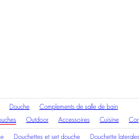
Recherche
de
produits
Douche
Complements de salle de bain
ouches
Outdoor
Accessoires
Cuisine
Cor
he
Douchettes et set douche
Douchette laterale