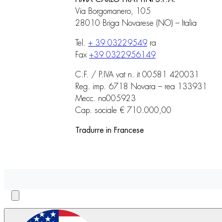
Via Borgomanero, 105
28010 Briga Novarese (NO) – Italia
Tel.
+ 39 03229549
ra
Fax
+39 0322956149
C.F. / P.IVA vat n. it 00581 420031
Reg. imp. 6718 Novara – rea 133931
Mecc. no005923
Cap. sociale € 710.000,00
Tradurre in Francese