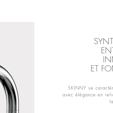
SYNT
EN
IN
ET F
SKINNY se caractéri
avec élégance en reli
l