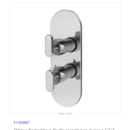
PARK LANE
F1309X7
Mitigeur thermostatique douche encastré avec inverseur à 2/3