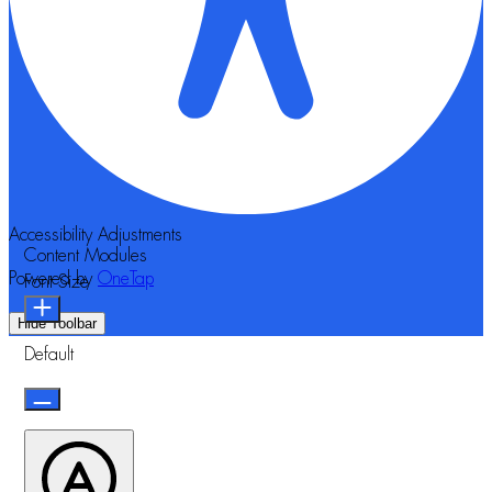
Accessibility Adjustments
Content Modules
Powered by
OneTap
Font Size
Hide Toolbar
Default