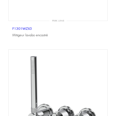
PARK LANE
F1301WZX5
Mitigeur lavabo encastré