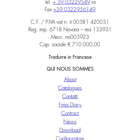
Tel.
+ 39 03229549
ra
Fax
+39 0322956149
C.F. / P.IVA vat n. it 00581 420031
Reg. imp. 6718 Novara – rea 133931
Mecc. no005923
Cap. sociale € 710.000,00
Tradurre in Francese
QUI NOUS SOMMES
About
Catalogues
Contatti
Fima Diary
Contract
News
Download
Configuratore