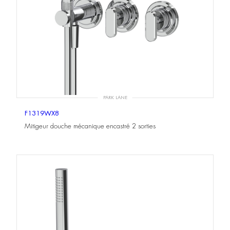
PARK LANE
F1319WX8
Mitigeur douche mécanique encastré 2 sorties