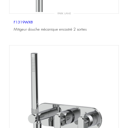
PARK LANE
F1319WX8
Mitigeur douche mécanique encastré 2 sorties