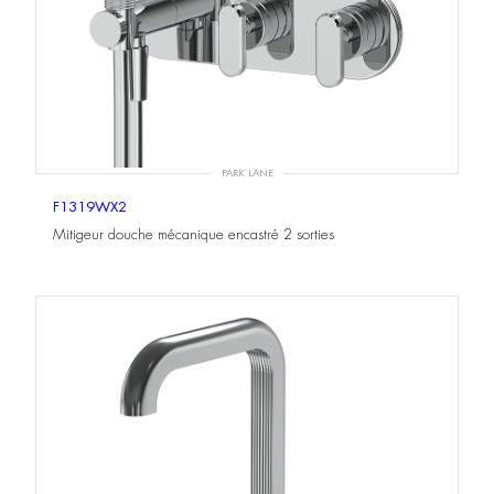
PARK LANE
F1319WX2
Mitigeur douche mécanique encastré 2 sorties