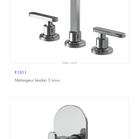
PARK LANE
F1311
Mélangeur lavabo 3 trous