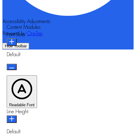
Accessibility Adjustments
Content Modules
Powered by
OneTap
Font Size
Hide Toolbar
Default
Readable Font
Line Height
Default