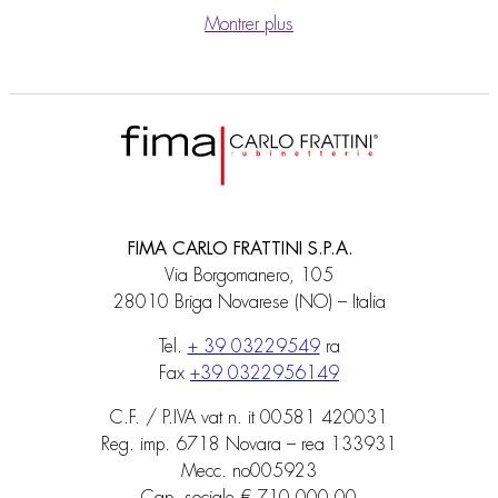
Montrer plus
FIMA CARLO FRATTINI S.P.A.
Via Borgomanero, 105
28010 Briga Novarese (NO) – Italia
Tel.
+ 39 03229549
ra
Fax
+39 0322956149
C.F. / P.IVA vat n. it 00581 420031
Reg. imp. 6718 Novara – rea 133931
Mecc. no005923