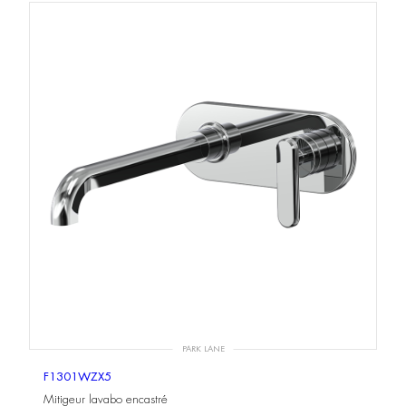
PARK LANE
F1301WZX5
Mitigeur lavabo encastré