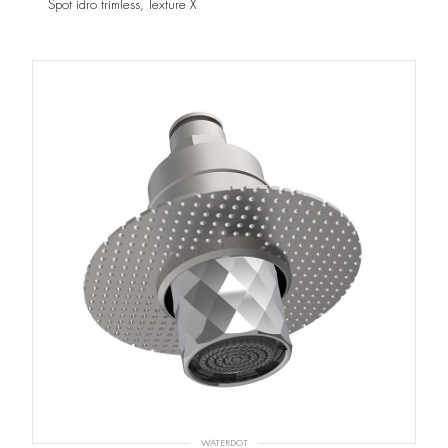
Spot idro trimless, Texture X
WATERDOT