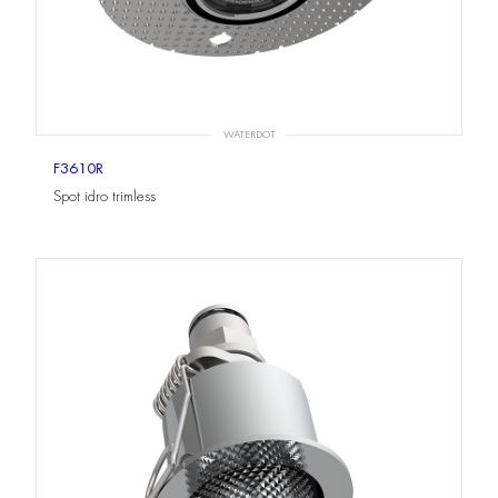
WATERDOT
F3610R
Spot idro trimless