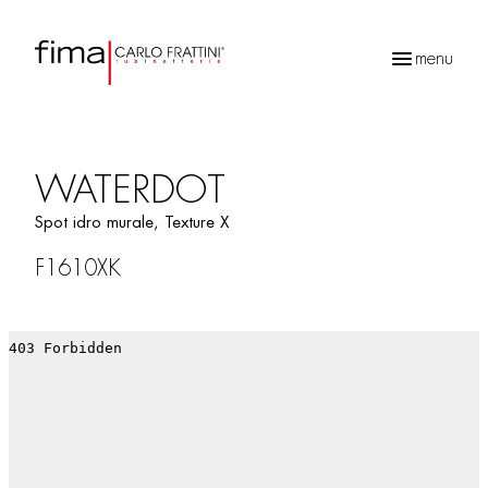
menu
Recherche
de
produits
WATERDOT
Spot idro murale, Texture X
F1610XK