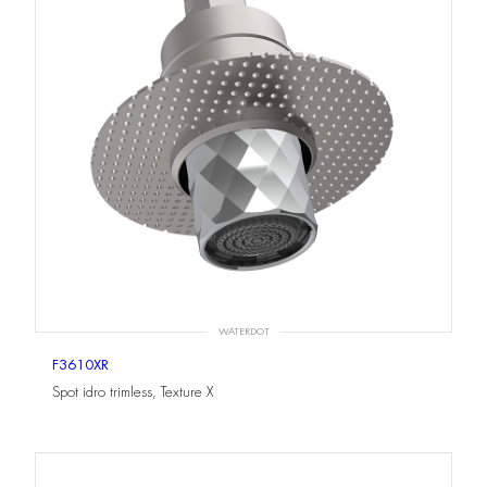
WATERDOT
F3610XR
Spot idro trimless, Texture X