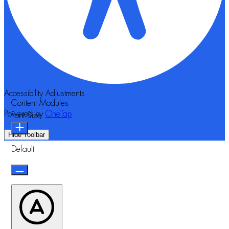
Accessibility Adjustments
Content Modules
Powered by
OneTap
Font Size
Hide Toolbar
Default