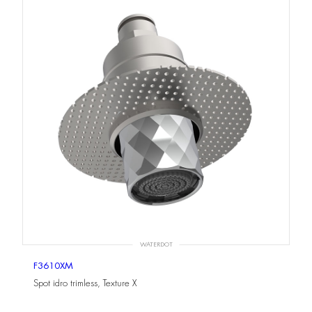
WATERDOT
F3610XM
Spot idro trimless, Texture X