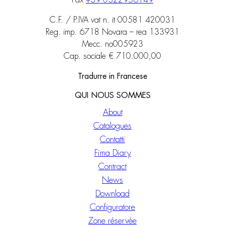
Fax
+39 0322956149
C.F. / P.IVA vat n. it 00581 420031
Reg. imp. 6718 Novara – rea 133931
Mecc. no005923
Cap. sociale € 710.000,00
Tradurre in Francese
QUI NOUS SOMMES
About
Catalogues
Contatti
Fima Diary
Contract
News
Download
Configuratore
Zone réservée