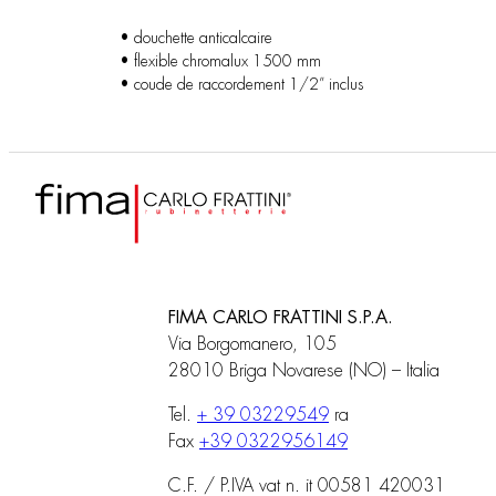
• douchette anticalcaire
• flexible chromalux 1500 mm
• coude de raccordement 1/2” inclus
FIMA CARLO FRATTINI S.P.A.
Via Borgomanero, 105
28010 Briga Novarese (NO) – Italia
Tel.
+ 39 03229549
ra
Fax
+39 0322956149
C.F. / P.IVA vat n. it 00581 420031