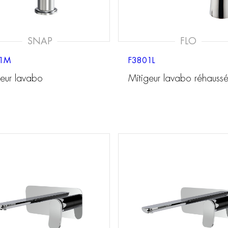
SNAP
FLO
11M
F3801L
geur lavabo
Mitigeur lavabo réhauss