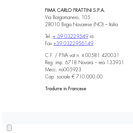
FIMA CARLO FRATTINI S.P.A.
Via Borgomanero, 105
28010 Briga Novarese (NO) – Italia
Tel.
+ 39 03229549
ra
Fax
+39 0322956149
C.F. / P.IVA vat n. it 00581 420031
Reg. imp. 6718 Novara – rea 133931
Mecc. no005923
Cap. sociale € 710.000,00
Tradurre in Francese