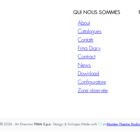
QUI NOUS SOMMES
About
Catalogues
Contatti
Fima Diary
Contract
News
Download
Configuratore
Zone réservée
© 2026 - Art Direction
FIMA S.p.a
- Design & Sviluppo Made with
at
Monkey Theatre Studio