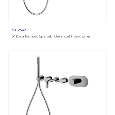
F3179X2
Mitigeur thermostatique baignoire encastré deux sorties