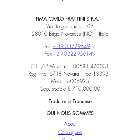
FIMA CARLO FRATTINI S.P.A.
Via Borgomanero, 105
28010 Briga Novarese (NO) – Italia
Tel.
+ 39 03229549
ra
Fax
+39 0322956149
C.F. / P.IVA vat n. it 00581 420031
Reg. imp. 6718 Novara – rea 133931
Mecc. no005923
Cap. sociale € 710.000,00
Tradurre in Francese
QUI NOUS SOMMES
About
Catalogues