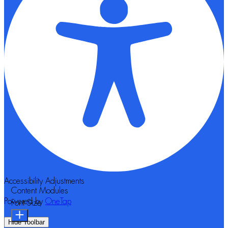
Accessibility Adjustments
Content Modules
Powered by
OneTap
Font Size
Hide Toolbar