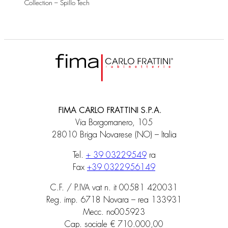
Collection – Spillo Tech
FIMA CARLO FRATTINI S.P.A.
Via Borgomanero, 105
28010 Briga Novarese (NO) – Italia
Tel.
+ 39 03229549
ra
Fax
+39 0322956149
C.F. / P.IVA vat n. it 00581 420031
Reg. imp. 6718 Novara – rea 133931
Mecc. no005923
Cap. sociale € 710.000,00