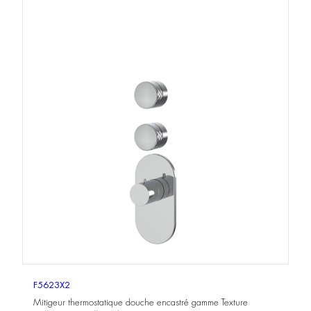
F5623X2
Mitigeur thermostatique douche encastré gamme Texture