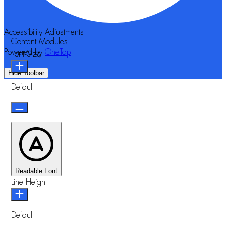
Accessibility Adjustments
Content Modules
Powered by
OneTap
Font Size
Hide Toolbar
Default
Readable Font
Line Height
Default