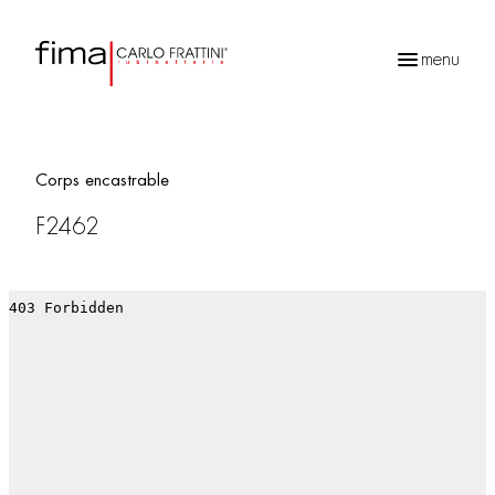
menu
Recherche
de
produits
Corps encastrable
F2462