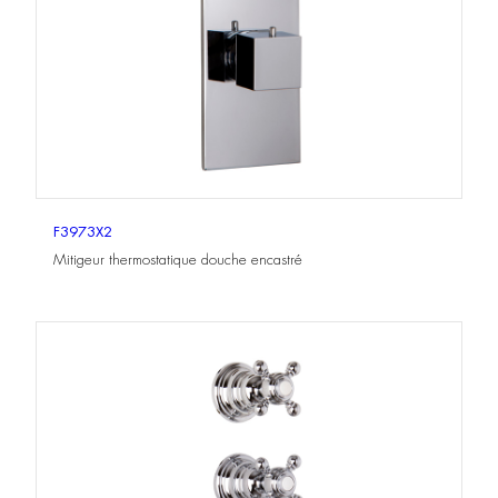
F3973X2
Mitigeur thermostatique douche encastré