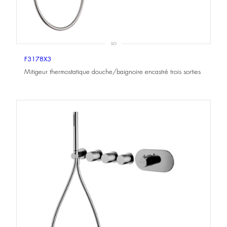
SO
F3178X3
Mitigeur thermostatique douche/baignoire encastré trois sorties