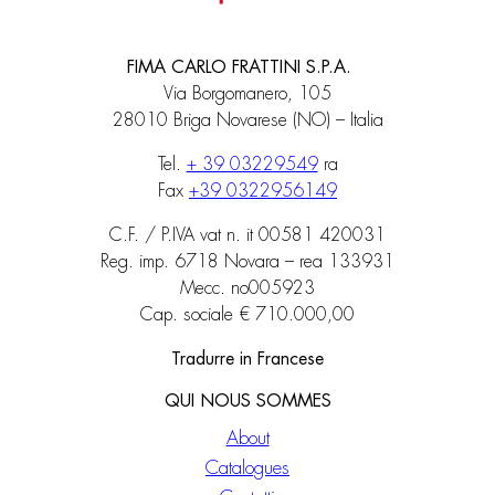
FIMA CARLO FRATTINI S.P.A.
Via Borgomanero, 105
28010 Briga Novarese (NO) – Italia
Tel.
+ 39 03229549
ra
Fax
+39 0322956149
C.F. / P.IVA vat n. it 00581 420031
Reg. imp. 6718 Novara – rea 133931
Mecc. no005923
Cap. sociale € 710.000,00
Tradurre in Francese
QUI NOUS SOMMES
About
Catalogues