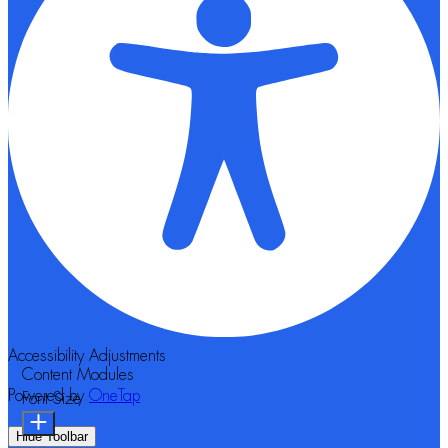
Accessibility Adjustments
Content Modules
Powered by
OneTap
Font Size
Hide Toolbar