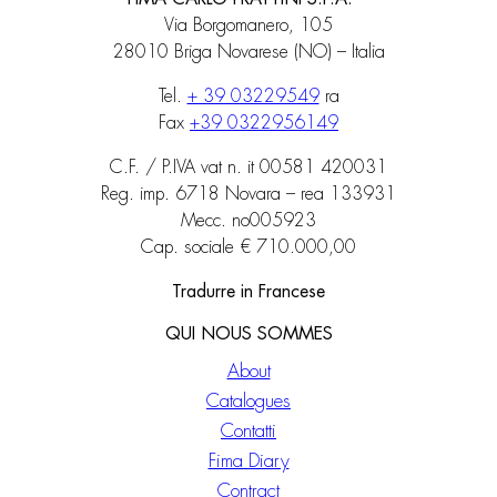
Via Borgomanero, 105
28010 Briga Novarese (NO) – Italia
Tel.
+ 39 03229549
ra
Fax
+39 0322956149
C.F. / P.IVA vat n. it 00581 420031
Reg. imp. 6718 Novara – rea 133931
Mecc. no005923
Cap. sociale € 710.000,00
Tradurre in Francese
QUI NOUS SOMMES
About
Catalogues
Contatti
Fima Diary
Contract