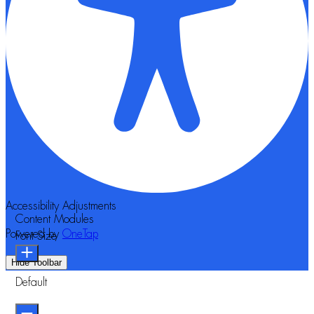
Accessibility Adjustments
Content Modules
Powered by
OneTap
Font Size
Hide Toolbar
Default