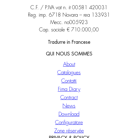
C.F. / P.IVA vat n. it 00581 420031
Reg. imp. 6718 Novara – rea 133931
Mecc. no005923
Cap. sociale € 710.000,00
Tradurre in Francese
QUI NOUS SOMMES
About
Catalogues
Contatti
Fima Diary
Contract
News
Download
Configuratore
Zone réservée