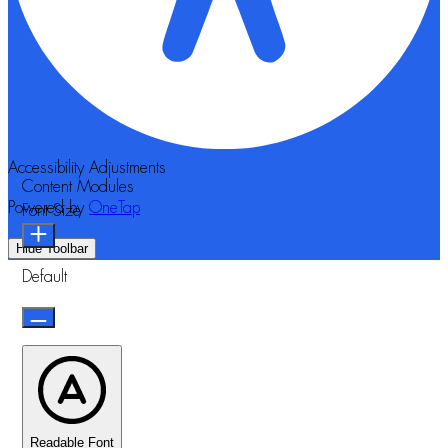
Accessibility Adjustments
Content Modules
Powered by
OneTap
Font Size
Hide Toolbar
Default
Readable Font