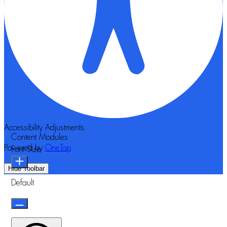
Accessibility Adjustments
Content Modules
Powered by
OneTap
Font Size
Hide Toolbar
Default