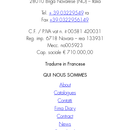
28010 Briga Novarese (NO) – Italia
Tel.
+ 39 03229549
ra
Fax
+39 0322956149
C.F. / P.IVA vat n. it 00581 420031
Reg. imp. 6718 Novara – rea 133931
Mecc. no005923
Cap. sociale € 710.000,00
Tradurre in Francese
QUI NOUS SOMMES
About
Catalogues
Contatti
Fima Diary
Contract
News