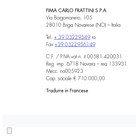
FIMA CARLO FRATTINI S.P.A.
Via Borgomanero, 105
28010 Briga Novarese (NO) – Italia
Tel.
+ 39 03229549
ra
Fax
+39 0322956149
C.F. / P.IVA vat n. it 00581 420031
Reg. imp. 6718 Novara – rea 133931
Mecc. no005923
Cap. sociale € 710.000,00
Tradurre in Francese