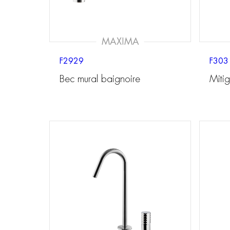
MAXIMA
F2929
F303
Bec mural baignoire
Miti