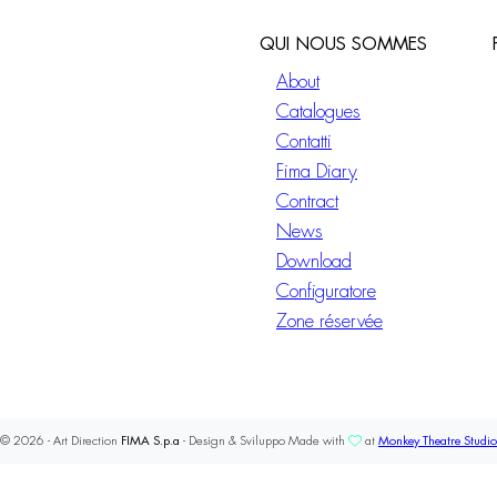
QUI NOUS SOMMES
About
Catalogues
Contatti
Fima Diary
Contract
News
Download
Configuratore
Zone réservée
© 2026 - Art Direction
FIMA S.p.a
- Design & Sviluppo Made with
at
Monkey Theatre Studio