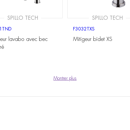
SPILLO TECH
SPILLO TECH
1TND
F3032TXS
geur lavabo avec bec
Mitigeur bidet XS
ré
Montrer plus