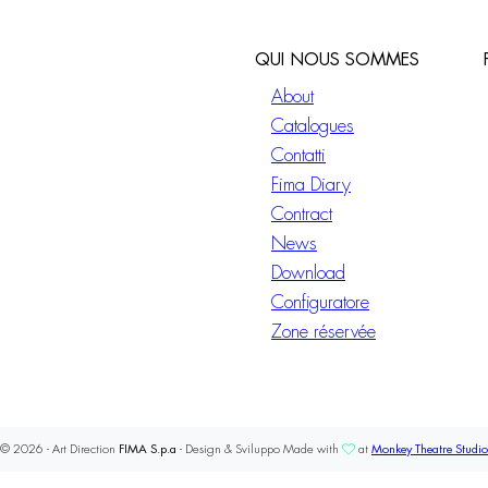
QUI NOUS SOMMES
About
Catalogues
Contatti
Fima Diary
Contract
News
Download
Configuratore
Zone réservée
© 2026 - Art Direction
FIMA S.p.a
- Design & Sviluppo Made with
at
Monkey Theatre Studio