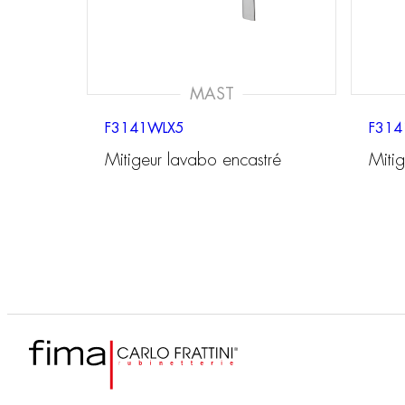
MAST
F3141WLX5
F31
Mitigeur lavabo encastré
Miti