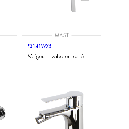
MAST
F3141WX5
é
Mitigeur lavabo encastré