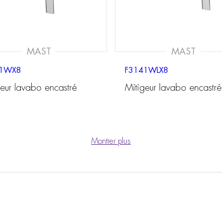
MAST
MAST
41WX8
F3141WLX8
geur lavabo encastré
Mitigeur lavabo encastré
Montrer plus