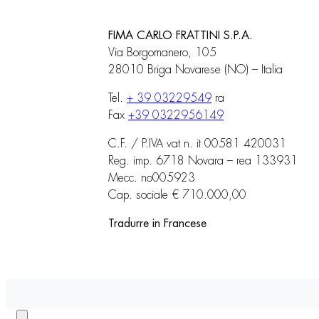
FIMA CARLO FRATTINI S.P.A.
Via Borgomanero, 105
28010 Briga Novarese (NO) – Italia
Tel.
+ 39 03229549
ra
Fax
+39 0322956149
C.F. / P.IVA vat n. it 00581 420031
Reg. imp. 6718 Novara – rea 133931
Mecc. no005923
Cap. sociale € 710.000,00
Tradurre in Francese