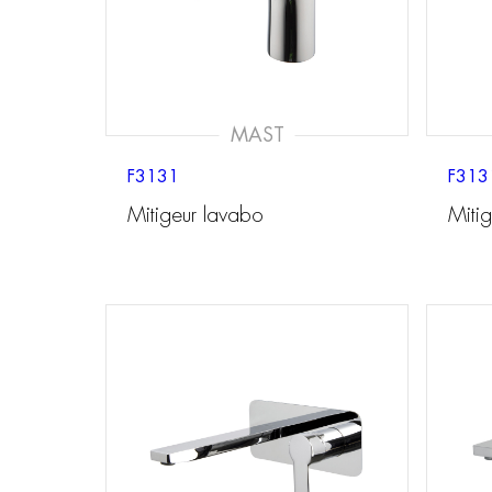
MAST
F3131
F313
Mitigeur lavabo
Miti