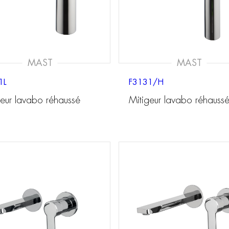
MAST
MAST
1L
F3131/H
geur lavabo réhaussé
Mitigeur lavabo réhauss