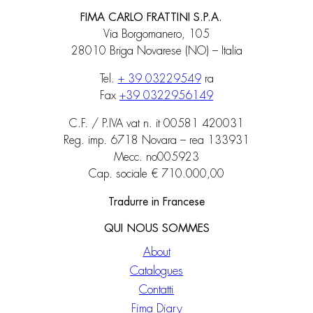
FIMA CARLO FRATTINI S.P.A.
Via Borgomanero, 105
28010 Briga Novarese (NO) – Italia
Tel.
+ 39 03229549
ra
Fax
+39 0322956149
C.F. / P.IVA vat n. it 00581 420031
Reg. imp. 6718 Novara – rea 133931
Mecc. no005923
Cap. sociale € 710.000,00
Tradurre in Francese
QUI NOUS SOMMES
About
Catalogues
Contatti
Fima Diary