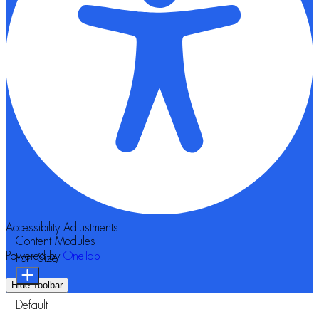
Accessibility Adjustments
Content Modules
Powered by
OneTap
Font Size
Hide Toolbar
Default