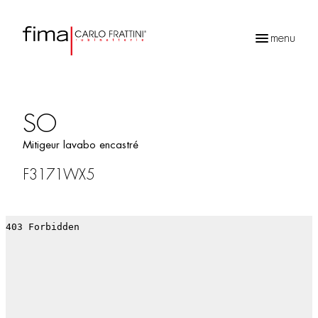
menu
Recherche
de
produits
SO
Mitigeur lavabo encastré
F3171WX5