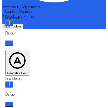
Accessibility Adjustments
Content Modules
Powered by
OneTap
Font Size
Hide Toolbar
Default
Readable Font
Line Height
Default