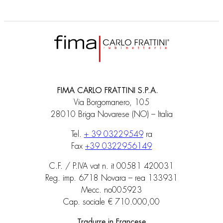
FIMA CARLO FRATTINI S.P.A.
Via Borgomanero, 105
28010 Briga Novarese (NO) – Italia
Tel.
+ 39 03229549
ra
Fax
+39 0322956149
C.F. / P.IVA vat n. it 00581 420031
Reg. imp. 6718 Novara – rea 133931
Mecc. no005923
Cap. sociale € 710.000,00
Tradurre in Francese