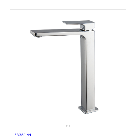
FIT
F3381/H