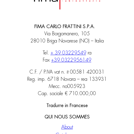
FIMA CARLO FRATTINI S.P.A.
Via Borgomanero, 105
28010 Briga Novarese (NO) – Italia
Tel.
+ 39 03229549
ra
Fax
+39 0322956149
C.F. / P.IVA vat n. it 00581 420031
Reg. imp. 6718 Novara – rea 133931
Mecc. no005923
Cap. sociale € 710.000,00
Tradurre in Francese
QUI NOUS SOMMES
About