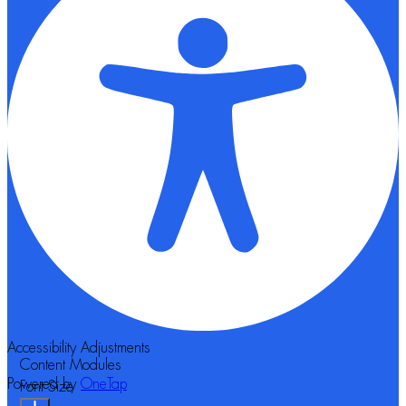
Accessibility Adjustments
Content Modules
Powered by
OneTap
Font Size