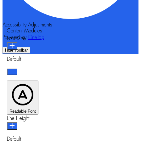
Accessibility Adjustments
Content Modules
Powered by
OneTap
Font Size
Hide Toolbar
Default
Readable Font
Line Height
Default