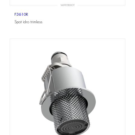
WATERDOT
F3610R
Spot idro trimless