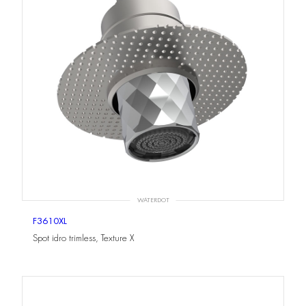
WATERDOT
F3610XL
Spot idro trimless, Texture X