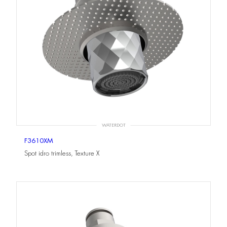
WATERDOT
F3610XM
Spot idro trimless, Texture X