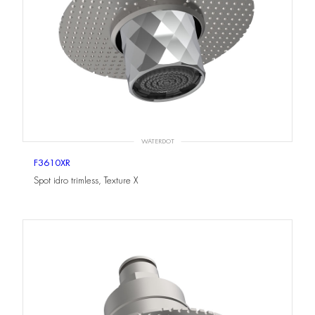
WATERDOT
F3610XR
Spot idro trimless, Texture X