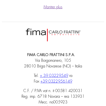
Montrer plus
FIMA CARLO FRATTINI S.P.A.
Via Borgomanero, 105
28010 Briga Novarese (NO) – Italia
Tel.
+ 39 03229549
ra
Fax
+39 0322956149
C.F. / P.IVA vat n. it 00581 420031
Reg. imp. 6718 Novara – rea 133931
Mecc. no005923