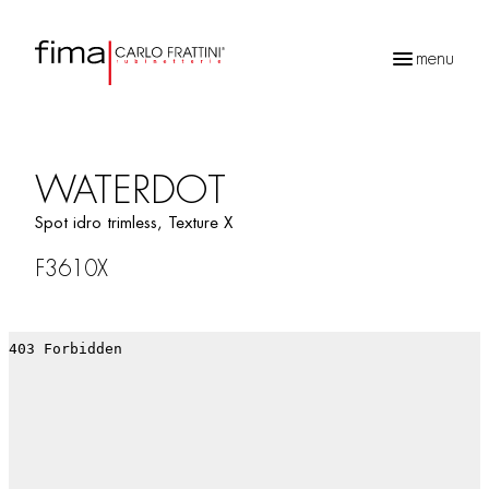
menu
Recherche
de
produits
WATERDOT
Spot idro trimless, Texture X
F3610X