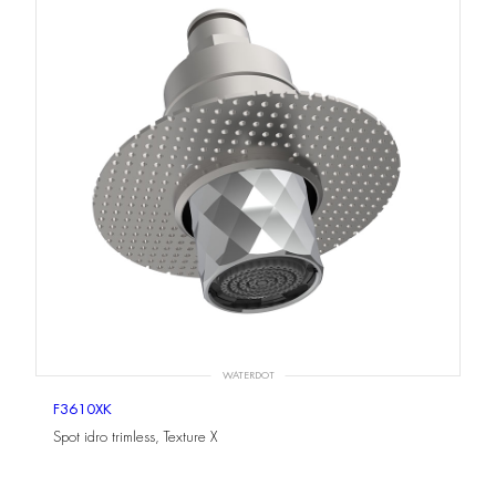
WATERDOT
F3610XK
Spot idro trimless, Texture X