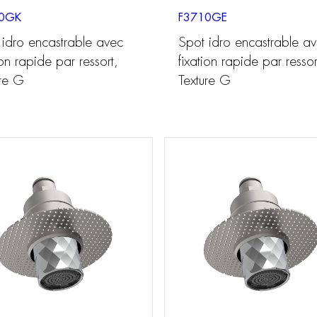
0GK
F3710GE
 idro encastrable avec
Spot idro encastrable a
ion rapide par ressort,
fixation rapide par ressor
ure G
Texture G