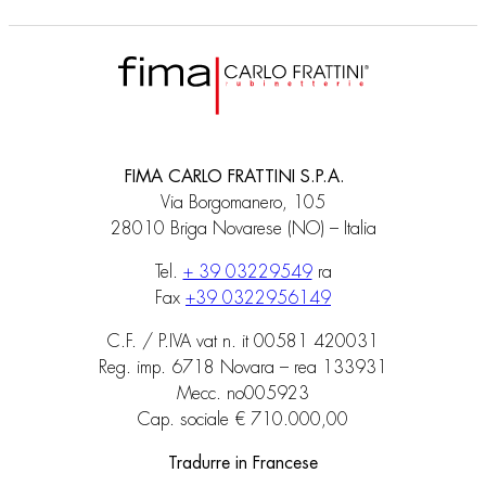
FIMA CARLO FRATTINI S.P.A.
Via Borgomanero, 105
28010 Briga Novarese (NO) – Italia
Tel.
+ 39 03229549
ra
Fax
+39 0322956149
C.F. / P.IVA vat n. it 00581 420031
Reg. imp. 6718 Novara – rea 133931
Mecc. no005923
Cap. sociale € 710.000,00
Tradurre in Francese