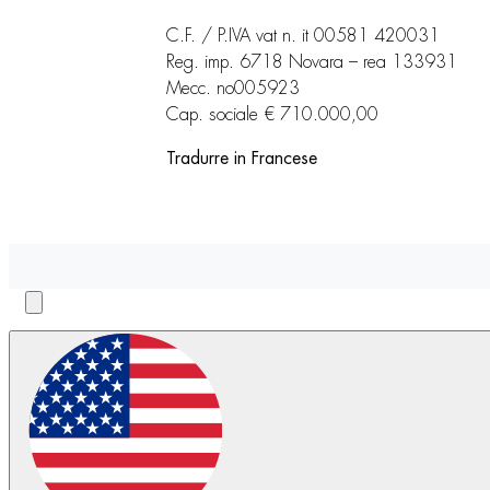
C.F. / P.IVA vat n. it 00581 420031
Reg. imp. 6718 Novara – rea 133931
Mecc. no005923
Cap. sociale € 710.000,00
Tradurre in Francese