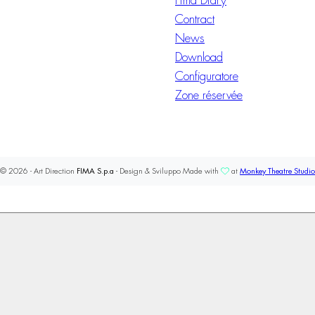
Fima Diary
Contract
News
Download
Configuratore
Zone réservée
© 2026 - Art Direction
FIMA S.p.a
- Design & Sviluppo Made with
at
Monkey Theatre Studio