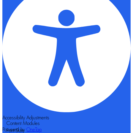
Accessibility Adjustments
Content Modules
Powered by
OneTap
Font Size