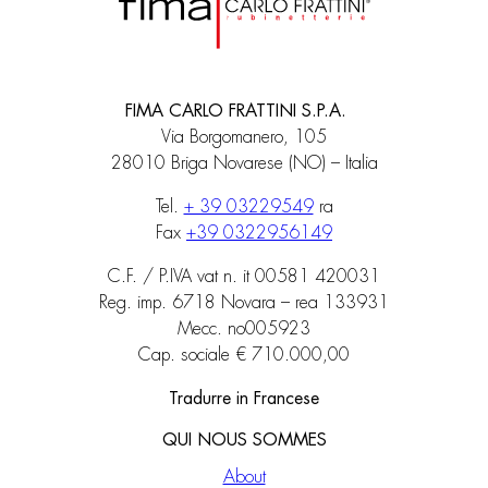
FIMA CARLO FRATTINI S.P.A.
Via Borgomanero, 105
28010 Briga Novarese (NO) – Italia
Tel.
+ 39 03229549
ra
Fax
+39 0322956149
C.F. / P.IVA vat n. it 00581 420031
Reg. imp. 6718 Novara – rea 133931
Mecc. no005923
Cap. sociale € 710.000,00
Tradurre in Francese
QUI NOUS SOMMES
About