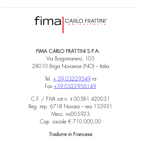
FIMA CARLO FRATTINI S.P.A.
Via Borgomanero, 105
28010 Briga Novarese (NO) – Italia
Tel.
+ 39 03229549
ra
Fax
+39 0322956149
C.F. / P.IVA vat n. it 00581 420031
Reg. imp. 6718 Novara – rea 133931
Mecc. no005923
Cap. sociale € 710.000,00
Tradurre in Francese