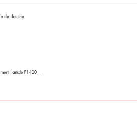
ble de douche
ément l’article F1420_ _