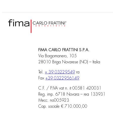
FIMA CARLO FRATTINI S.P.A.
Via Borgomanero, 105
28010 Briga Novarese (NO) – Italia
Tel.
+ 39 03229549
ra
Fax
+39 0322956149
C.F. / P.IVA vat n. it 00581 420031
Reg. imp. 6718 Novara – rea 133931
Mecc. no005923
Cap. sociale € 710.000,00