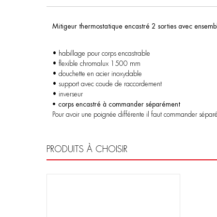
Mitigeur thermostatique encastré 2 sorties avec ensem
• habillage pour corps encastrable
• flexible chromalux 1500 mm
• douchette en acier inoxydable
• support avec coude de raccordement
• inverseur
• corps encastré à commander séparément
Pour avoir une poignée différente il faut commander sépar
PRODUITS À CHOISIR