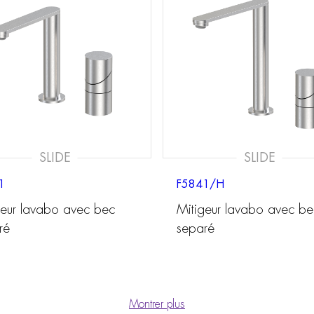
SLIDE
SLIDE
1
F5841/H
geur lavabo avec bec
Mitigeur lavabo avec be
ré
separé
Montrer plus