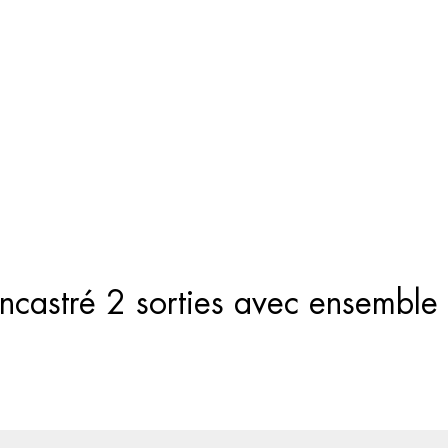
Recherche
de
produits
encastré 2 sorties avec ensembl