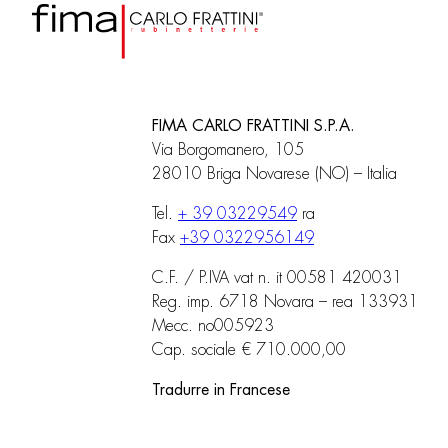
FIMA CARLO FRATTINI S.P.A.
Via Borgomanero, 105
28010 Briga Novarese (NO) – Italia
Tel.
+ 39 03229549
ra
Fax
+39 0322956149
C.F. / P.IVA vat n. it 00581 420031
Reg. imp. 6718 Novara – rea 133931
Mecc. no005923
Cap. sociale € 710.000,00
Tradurre in Francese