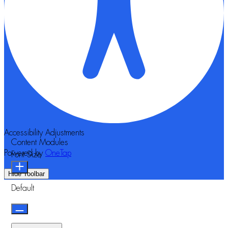
Accessibility Adjustments
Content Modules
Powered by
OneTap
Font Size
Hide Toolbar
Default