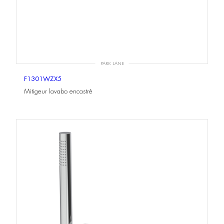
PARK LANE
F1301WZX5
Mitigeur lavabo encastré