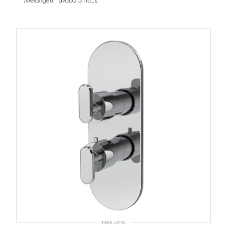
Mélangeur lavabo 3 trous
PARK LANE