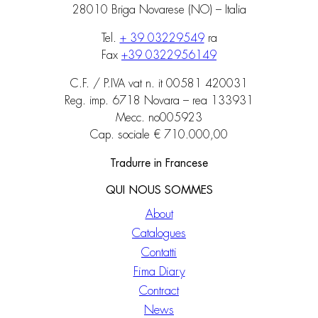
28010 Briga Novarese (NO) – Italia
Tel.
+ 39 03229549
ra
Fax
+39 0322956149
C.F. / P.IVA vat n. it 00581 420031
Reg. imp. 6718 Novara – rea 133931
Mecc. no005923
Cap. sociale € 710.000,00
Tradurre in Francese
QUI NOUS SOMMES
About
Catalogues
Contatti
Fima Diary
Contract
News