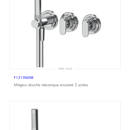
PARK LANE
F1319WX8
Mitigeur douche mécanique encastré 2 sorties