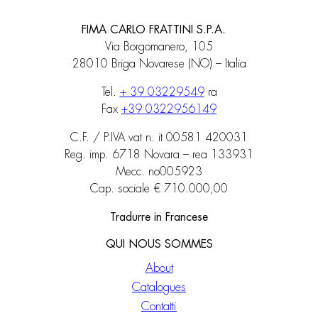
FIMA CARLO FRATTINI S.P.A.
Via Borgomanero, 105
28010 Briga Novarese (NO) – Italia
Tel.
+ 39 03229549
ra
Fax
+39 0322956149
C.F. / P.IVA vat n. it 00581 420031
Reg. imp. 6718 Novara – rea 133931
Mecc. no005923
Cap. sociale € 710.000,00
Tradurre in Francese
QUI NOUS SOMMES
About
Catalogues
Contatti