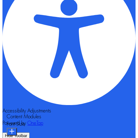
Accessibility Adjustments
Content Modules
Powered by
OneTap
Font Size
Hide Toolbar