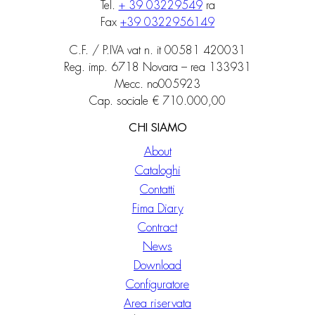
Tel.
+ 39 03229549
ra
Fax
+39 0322956149
C.F. / P.IVA vat n. it 00581 420031
Reg. imp. 6718 Novara – rea 133931
Mecc. no005923
Cap. sociale € 710.000,00
CHI SIAMO
About
Cataloghi
Contatti
Fima Diary
Contract
News
Download
Configuratore
Area riservata