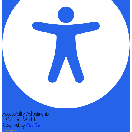
Accessibility Adjustments
Content Modules
Powered by
OneTap
Font Size