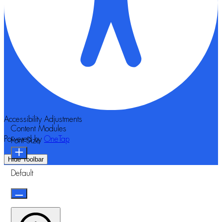
Accessibility Adjustments
Content Modules
Powered by
OneTap
Font Size
Hide Toolbar
Default