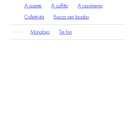
A parete
A soffitto
A pavimento
Collettività
Bocca per lavabo
Monoforo
Tre fori