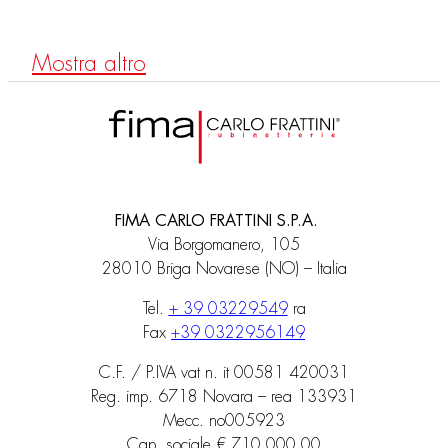
Mostra altro
FIMA CARLO FRATTINI S.P.A.
Via Borgomanero, 105
28010 Briga Novarese (NO) – Italia
Tel.
+ 39 03229549
ra
Fax
+39 0322956149
C.F. / P.IVA vat n. it 00581 420031
Reg. imp. 6718 Novara – rea 133931
Mecc. no005923
Cap. sociale € 710.000,00