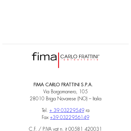
SERIE 22
F3835/1
Miscelatore doccia esterno senza set doccia
FIMA CARLO FRATTINI S.P.A.
Via Borgomanero, 105
28010 Briga Novarese (NO) – Italia
Tel.
+ 39 03229549
ra
Fax
+39 0322956149
C.F. / P.IVA vat n. it 00581 420031