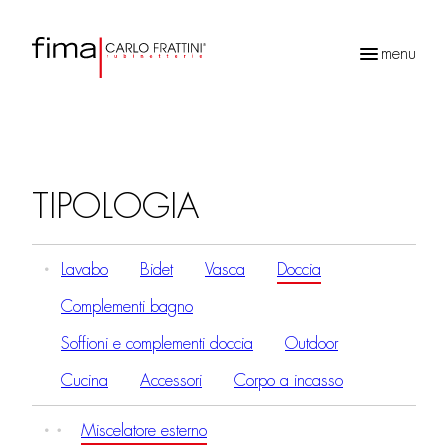
menu
Ricerca
prodotti
TIPOLOGIA
Lavabo
Bidet
Vasca
Doccia
Complementi bagno
Soffioni e complementi doccia
Outdoor
Cucina
Accessori
Corpo a incasso
Miscelatore esterno