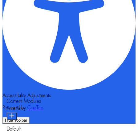
Accessibility Adjustments
Content Modules
Powered by
OneTap
Font Size
Hide Toolbar
Default