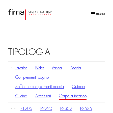
menu
Ricerca
prodotti
TIPOLOGIA
Lavabo
Bidet
Vasca
Doccia
Complementi bagno
Soffioni e complementi doccia
Outdoor
Cucina
Accessori
Corpo a incasso
F1205
F2220
F2302
F2535