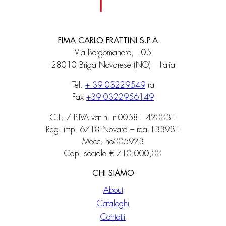
FIMA CARLO FRATTINI S.P.A.
Via Borgomanero, 105
28010 Briga Novarese (NO) – Italia
Tel.
+ 39 03229549
ra
Fax
+39 0322956149
C.F. / P.IVA vat n. it 00581 420031
Reg. imp. 6718 Novara – rea 133931
Mecc. no005923
Cap. sociale € 710.000,00
CHI SIAMO
About
Cataloghi
Contatti