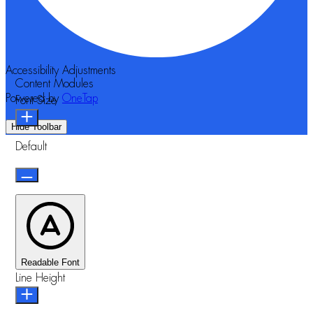
Accessibility Adjustments
Content Modules
Powered by
OneTap
Font Size
Hide Toolbar
Default
Readable Font
Line Height