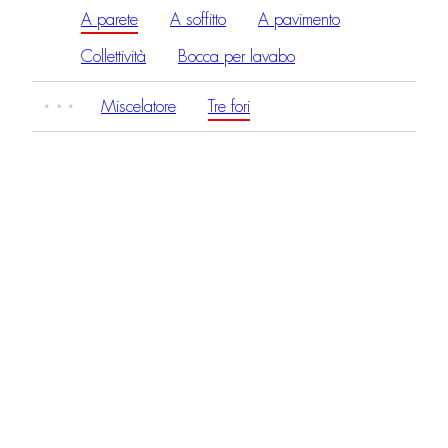
A parete
A soffitto
A pavimento
Collettività
Bocca per lavabo
Miscelatore
Tre fori