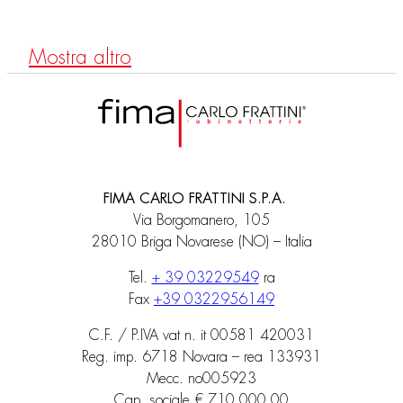
Mostra altro
FIMA CARLO FRATTINI S.P.A.
Via Borgomanero, 105
28010 Briga Novarese (NO) – Italia
Tel.
+ 39 03229549
ra
Fax
+39 0322956149
C.F. / P.IVA vat n. it 00581 420031
Reg. imp. 6718 Novara – rea 133931
Mecc. no005923
Cap. sociale € 710.000,00