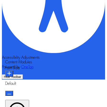
Accessibility Adjustments
Content Modules
Powered by
OneTap
Font Size
Hide Toolbar
Default