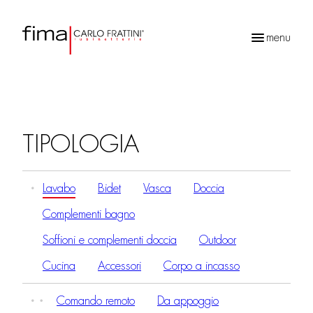
menu
Ricerca
prodotti
TIPOLOGIA
Lavabo
Bidet
Vasca
Doccia
Complementi bagno
Soffioni e complementi doccia
Outdoor
Cucina
Accessori
Corpo a incasso
Comando remoto
Da appoggio