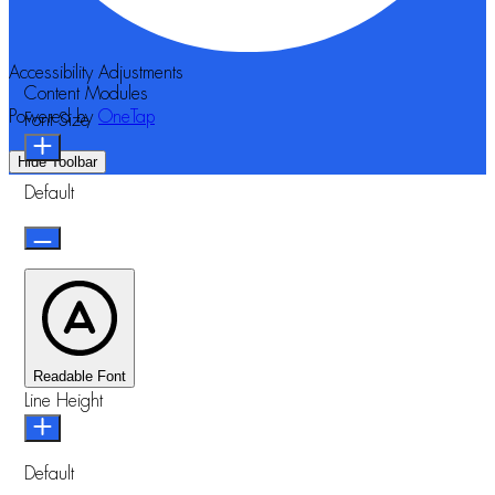
Accessibility Adjustments
Content Modules
Powered by
OneTap
Font Size
Hide Toolbar
Default
Readable Font
Line Height
Default