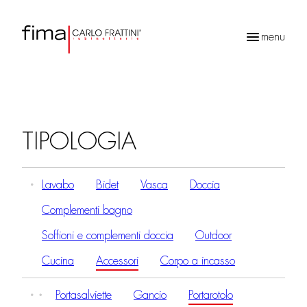
menu
Ricerca
prodotti
TIPOLOGIA
Lavabo
Bidet
Vasca
Doccia
Complementi bagno
Soffioni e complementi doccia
Outdoor
Cucina
Accessori
Corpo a incasso
Portasalviette
Gancio
Portarotolo