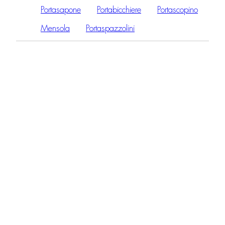
Portasapone
Portabicchiere
Portascopino
Mensola
Portaspazzolini