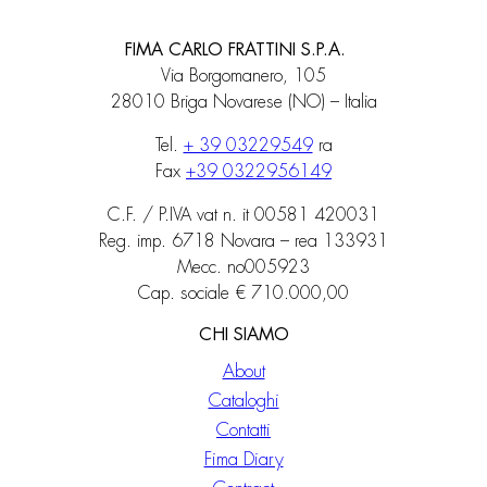
FIMA CARLO FRATTINI S.P.A.
Via Borgomanero, 105
28010 Briga Novarese (NO) – Italia
Tel.
+ 39 03229549
ra
Fax
+39 0322956149
C.F. / P.IVA vat n. it 00581 420031
Reg. imp. 6718 Novara – rea 133931
Mecc. no005923
Cap. sociale € 710.000,00
CHI SIAMO
About
Cataloghi
Contatti
Fima Diary