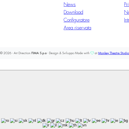
News
Pr
Download
No
Configuratore
In
Area riservata
© 2026 - Art Direction
FIMA S.p.a
- Design & Sviluppo Made with
at
Monkey Theatre Studio