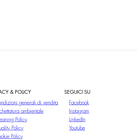
VACY & POLICY
SEGUICI SU
ndizioni generali di vendita
Facebook
ichettatura ambientale
Instagram
eaning Policy
LinkedIn
ality Policy
Youtube
okie Policy