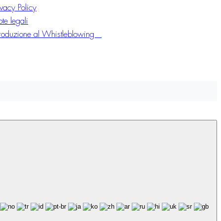
ivacy Policy
te legali
troduzione al Whistleblowing