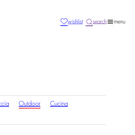
wishlist
search
menu
ccia
Outdoor
Cucina