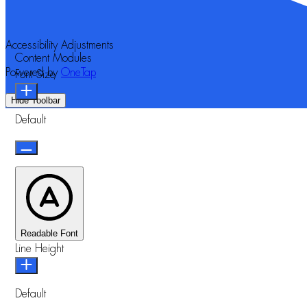
Accessibility Adjustments
Content Modules
Powered by
OneTap
Font Size
Hide Toolbar
Default
Readable Font
Line Height
Default