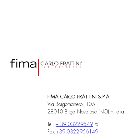
F5974
Saliscendi da esterno con
presa acqua INGIRO
FIMA CARLO FRATTINI S.P.A.
Via Borgomanero, 105
28010 Briga Novarese (NO) – Italia
Tel.
+ 39 03229549
ra
Fax
+39 0322956149