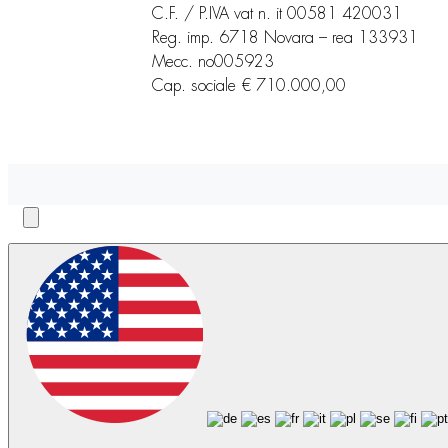
C.F. / P.IVA vat n. it 00581 420031
Reg. imp. 6718 Novara – rea 133931
Mecc. no005923
Cap. sociale € 710.000,00