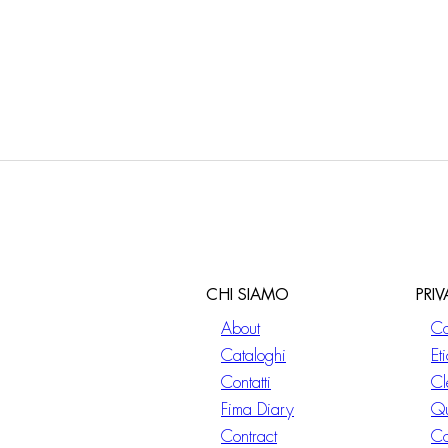
CHI SIAMO
PRI
About
Co
Cataloghi
Et
Contatti
Cl
Fima Diary
Qu
Contract
Co