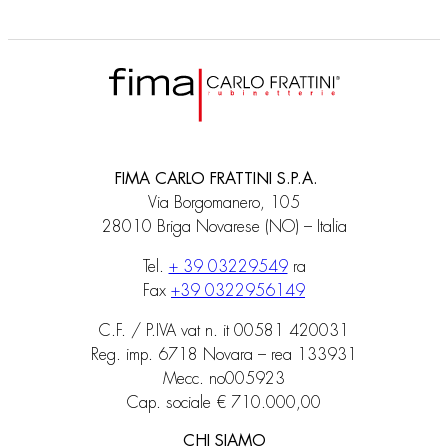
FIMA CARLO FRATTINI S.P.A.
Via Borgomanero, 105
28010 Briga Novarese (NO) – Italia
Tel.
+ 39 03229549
ra
Fax
+39 0322956149
C.F. / P.IVA vat n. it 00581 420031
Reg. imp. 6718 Novara – rea 133931
Mecc. no005923
Cap. sociale € 710.000,00
CHI SIAMO