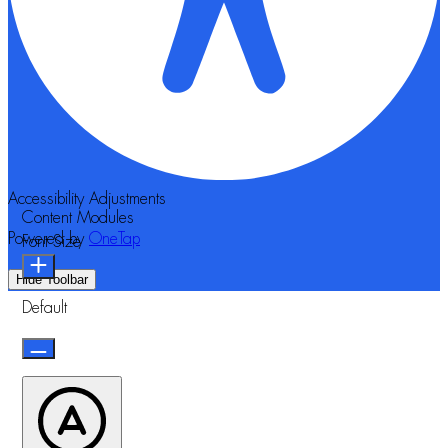
Accessibility Adjustments
Content Modules
Powered by
OneTap
Font Size
Hide Toolbar
Default