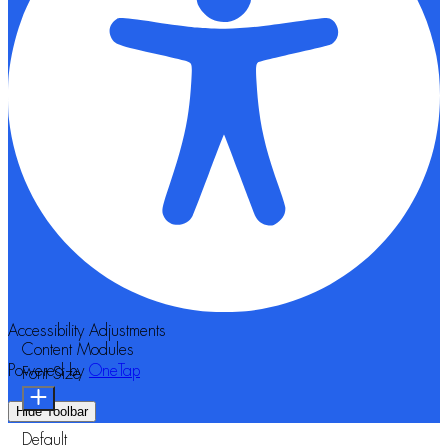
Accessibility Adjustments
Content Modules
Powered by
OneTap
Font Size
Hide Toolbar
Default