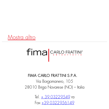
WATERDOT
F3610PK
Microsoffione per installazione incasso raso muro, Texture P
Mostra altro
FIMA CARLO FRATTINI S.P.A.
Via Borgomanero, 105
28010 Briga Novarese (NO) – Italia
Tel.
+ 39 03229549
ra
Fax
+39 0322956149