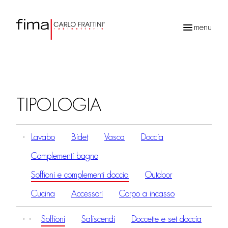
menu
Ricerca
prodotti
TIPOLOGIA
Lavabo
Bidet
Vasca
Doccia
Complementi bagno
Soffioni e complementi doccia
Outdoor
Cucina
Accessori
Corpo a incasso
Soffioni
Saliscendi
Doccette e set doccia