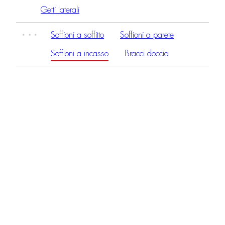
Getti laterali
Soffioni a soffitto
Soffioni a parete
Soffioni a incasso
Bracci doccia