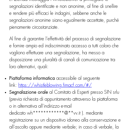
segnalazioni identificate e non anonime, al fine di snellire
e rendere più efficaci le indagini, sebbene anche le
segnalazioni anonime siano egualmente accettate, purché
pienamente circostanziate.
Al fine di garantire l’effettività del processo di segnalazione
e fornire ampio ed indiscriminato accesso a tutti coloro che
vogliono effettuare una segnalazione, ha messo a
disposizione una pluralità di canali di comunicazione tra
loro alternativi, quali:
Piattaforma informatica
accessibile al seguente
link:
https://whistleblowing.fimacf.com/#/
Segnalazione orale
al Comitato di Esperti presso SIN srlu
(previa richiesta di appuntamento attraverso la piattaforma
o in alternativa all’indirizzo e-mail
dedicato
wh
************
@
**
vv.it
). mediante
registrazione su un dispositivo idoneo alla conservazione e
all’ascolto oppure mediante verbale; in caso di verbale, la