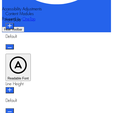
Accessibility Adjustments
Content Modules
Powered by
OneTap
Font Size
Hide Toolbar
Default
Readable Font
Line Height
Default