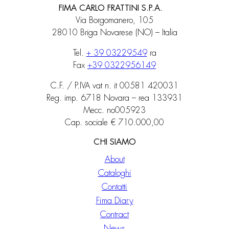
FIMA CARLO FRATTINI S.P.A.
Via Borgomanero, 105
28010 Briga Novarese (NO) – Italia
Tel.
+ 39 03229549
ra
Fax
+39 0322956149
C.F. / P.IVA vat n. it 00581 420031
Reg. imp. 6718 Novara – rea 133931
Mecc. no005923
Cap. sociale € 710.000,00
CHI SIAMO
About
Cataloghi
Contatti
Fima Diary
Contract
News