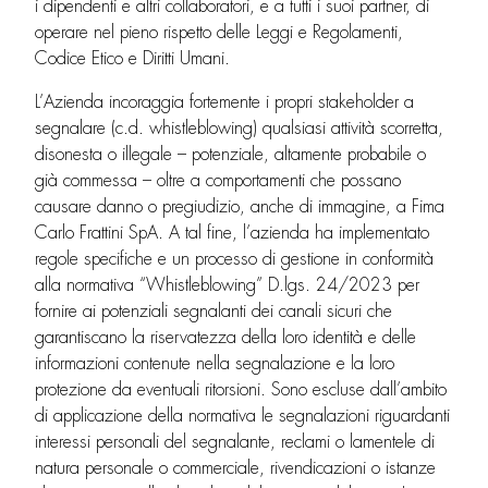
i dipendenti e altri collaboratori, e a tutti i suoi partner, di
operare nel pieno rispetto delle Leggi e Regolamenti,
Codice Etico e Diritti Umani.
L’Azienda incoraggia fortemente i propri stakeholder a
segnalare (c.d. whistleblowing) qualsiasi attività scorretta,
disonesta o illegale – potenziale, altamente probabile o
già commessa – oltre a comportamenti che possano
causare danno o pregiudizio, anche di immagine, a Fima
Carlo Frattini SpA. A tal fine, l’azienda ha implementato
regole specifiche e un processo di gestione in conformità
alla normativa “Whistleblowing” D.lgs. 24/2023 per
fornire ai potenziali segnalanti dei canali sicuri che
garantiscano la riservatezza della loro identità e delle
informazioni contenute nella segnalazione e la loro
protezione da eventuali ritorsioni. Sono escluse dall’ambito
di applicazione della normativa le segnalazioni riguardanti
interessi personali del segnalante, reclami o lamentele di
natura personale o commerciale, rivendicazioni o istanze