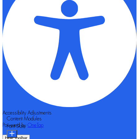
Accessibility Adjustments
Content Modules
Powered by
OneTap
Font Size
Hide Toolbar