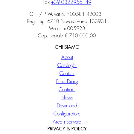
Fax
+39 0322956149
C.F. / P.IVA vat n. it 00581 420031
Reg. imp. 6718 Novara – rea 133931
Mecc. no005923
Cap. sociale € 710.000,00
CHI SIAMO
About
Cataloghi
Contatti
Fima Diary
Contract
News
Download
Configuratore
Area riservata
PRIVACY & POLICY