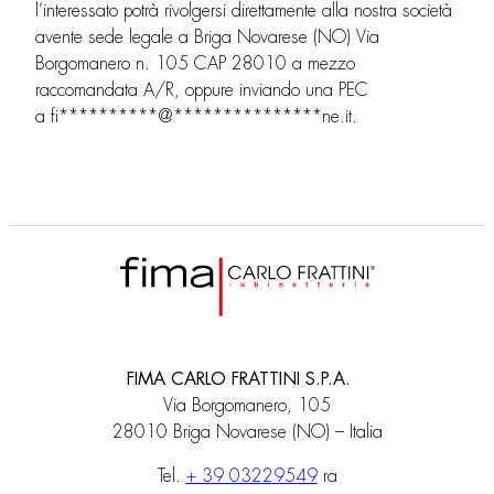
l’interessato potrà rivolgersi direttamente alla nostra società
avente sede legale a Briga Novarese (NO) Via
Borgomanero n. 105 CAP 28010 a mezzo
raccomandata A/R, oppure inviando una PEC
a
fi
**********
@
***************
ne.it
.
FIMA CARLO FRATTINI S.P.A.
Via Borgomanero, 105
28010 Briga Novarese (NO) – Italia
Tel.
+ 39 03229549
ra