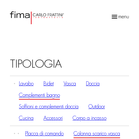
menu
Ricerca
prodotti
TIPOLOGIA
Lavabo
Bidet
Vasca
Doccia
Complementi bagno
Soffioni e complementi doccia
Outdoor
Cucina
Accessori
Corpo a incasso
Placca di comando
Colonna scarico vasca