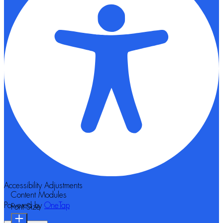
Accessibility Adjustments
Content Modules
Powered by
OneTap
Font Size