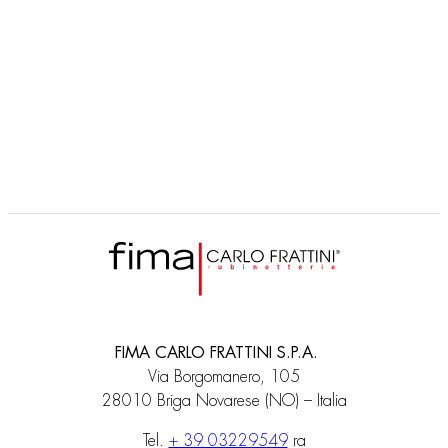
F2003ER
Colonna scarico vasca click clack e erogazione
FIMA CARLO FRATTINI S.P.A.
Via Borgomanero, 105
28010 Briga Novarese (NO) – Italia
Tel.
+ 39 03229549
ra