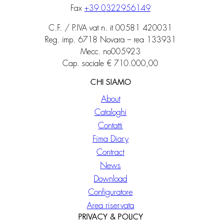
Fax
+39 0322956149
C.F. / P.IVA vat n. it 00581 420031
Reg. imp. 6718 Novara – rea 133931
Mecc. no005923
Cap. sociale € 710.000,00
CHI SIAMO
About
Cataloghi
Contatti
Fima Diary
Contract
News
Download
Configuratore
Area riservata
PRIVACY & POLICY