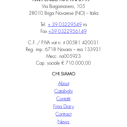
Via Borgomanero, 105
28010 Briga Novarese (NO) – Italia
Tel.
+ 39 03229549
ra
Fax
+39 0322956149
C.F. / P.IVA vat n. it 00581 420031
Reg. imp. 6718 Novara – rea 133931
Mecc. no005923
Cap. sociale € 710.000,00
CHI SIAMO
About
Cataloghi
Contatti
Fima Diary
Contract
News