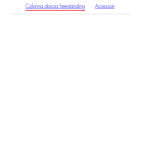
Colonna doccia freestanding
Accessori