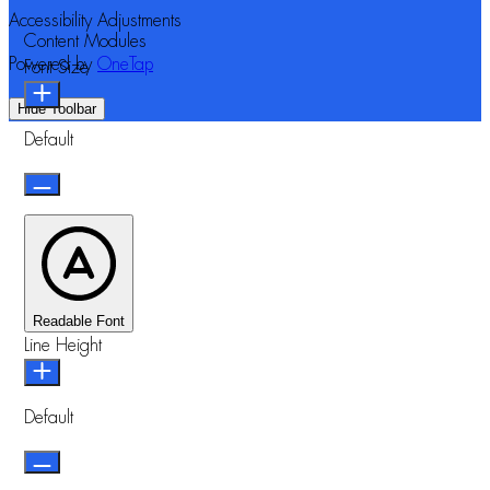
Accessibility Adjustments
Content Modules
Powered by
OneTap
Font Size
Hide Toolbar
Default
Readable Font
Line Height
Default