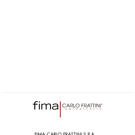
INGIRO
F5982
Doccino freestanding STECCO
FIMA CARLO FRATTINI S.P.A.