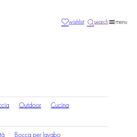
wishlist
search
menu
ccia
Outdoor
Cucina
ità
Bocca per lavabo