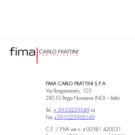
Accessorio mensola 30 cm in
Acce
marmo
mar
FIMA CARLO FRATTINI S.P.A.
Via Borgomanero, 105
28010 Briga Novarese (NO) – Italia
Tel.
+ 39 03229549
ra
Fax
+39 0322956149
C.F. / P.IVA vat n. it 00581 420031