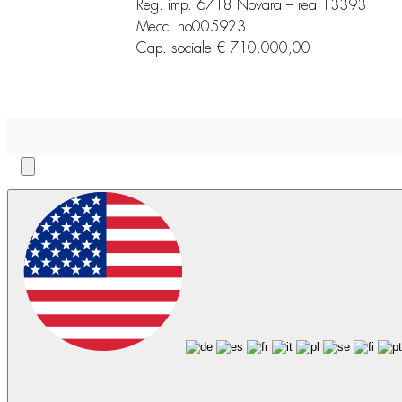
Reg. imp. 6718 Novara – rea 133931
Mecc. no005923
Cap. sociale € 710.000,00