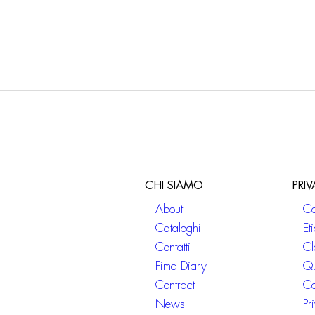
ssorio mensola 50 cm in
mo
CHI SIAMO
PRI
About
Co
Cataloghi
Et
Contatti
Cl
Fima Diary
Qu
Contract
Co
News
Pr