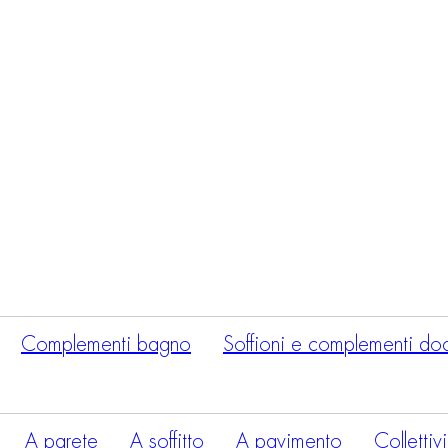
Ricerca
prodotti
Complementi bagno
Soffioni e complementi do
A parete
A soffitto
A pavimento
Collettiv