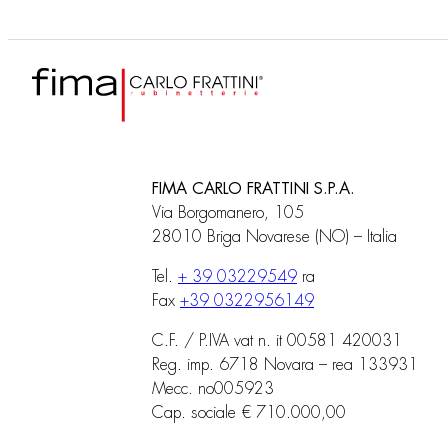
FIMA CARLO FRATTINI S.P.A.
Via Borgomanero, 105
28010 Briga Novarese (NO) – Italia
Tel.
+ 39 03229549
ra
Fax
+39 0322956149
C.F. / P.IVA vat n. it 00581 420031
Reg. imp. 6718 Novara – rea 133931
Mecc. no005923
Cap. sociale € 710.000,00