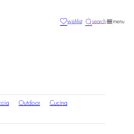
wishlist
search
menu
ccia
Outdoor
Cucina