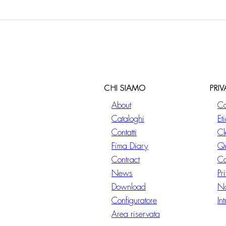
CHI SIAMO
PRI
About
Co
Cataloghi
Et
Contatti
Cl
Fima Diary
Qu
Contract
Co
News
Pr
Download
No
Configuratore
In
Area riservata