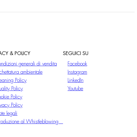
VACY & POLICY
SEGUICI SU
ndizioni generali di vendita
Facebook
ichettatura ambientale
Instagram
eaning Policy
LinkedIn
ality Policy
Youtube
okie Policy
ivacy Policy
te legali
troduzione al Whistleblowing