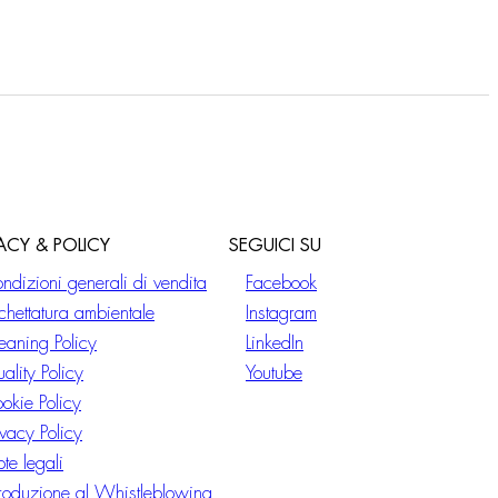
VACY & POLICY
SEGUICI SU
ndizioni generali di vendita
Facebook
ichettatura ambientale
Instagram
eaning Policy
LinkedIn
ality Policy
Youtube
okie Policy
ivacy Policy
te legali
troduzione al Whistleblowing