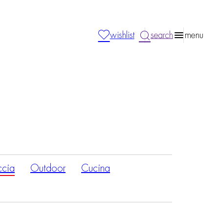
wishlist
search
menu
ccia
Outdoor
Cucina