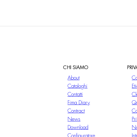
CHI SIAMO
PRI
About
Co
Cataloghi
Et
Contatti
Cl
Fima Diary
Qu
Contract
Co
News
Pr
Download
No
Configuratore
In