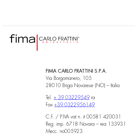
FIMA CARLO FRATTINI S.P.A.
Via Borgomanero, 105
28010 Briga Novarese (NO) – Italia
Tel.
+ 39 03229549
ra
Fax
+39 0322956149
C.F. / P.IVA vat n. it 00581 420031
Reg. imp. 6718 Novara – rea 133931
Mecc. no005923