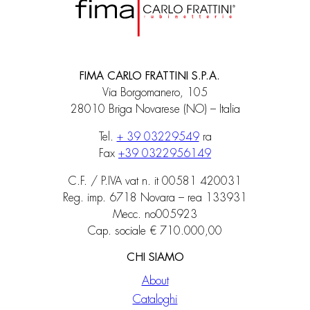
FIMA CARLO FRATTINI S.P.A.
Via Borgomanero, 105
28010 Briga Novarese (NO) – Italia
Tel.
+ 39 03229549
ra
Fax
+39 0322956149
C.F. / P.IVA vat n. it 00581 420031
Reg. imp. 6718 Novara – rea 133931
Mecc. no005923
Cap. sociale € 710.000,00
CHI SIAMO
About
Cataloghi