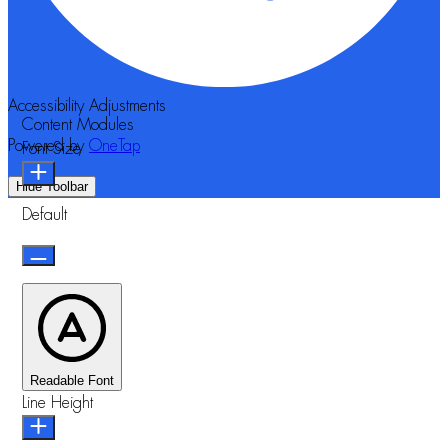
Accessibility Adjustments
Content Modules
Powered by
OneTap
Font Size
Hide Toolbar
Default
Readable Font
Line Height