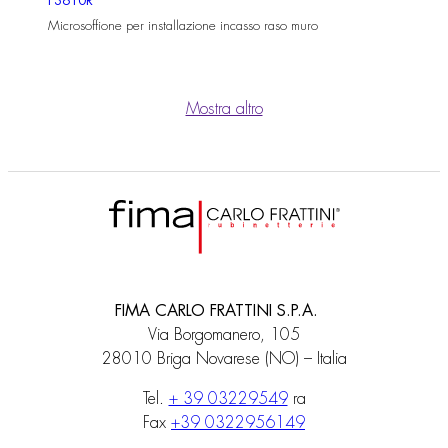
F3610R
Microsoffione per installazione incasso raso muro
Mostra altro
FIMA CARLO FRATTINI S.P.A.
Via Borgomanero, 105
28010 Briga Novarese (NO) – Italia
Tel.
+ 39 03229549
ra
Fax
+39 0322956149