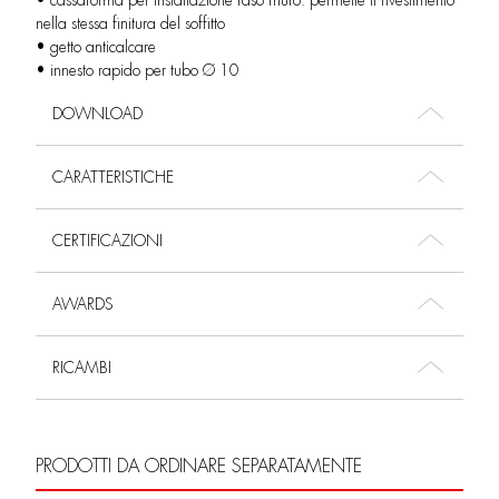
• cassaforma per installazione raso muro. permette il rivestimento
nella stessa finitura del soffitto
• getto anticalcare
• innesto rapido per tubo Ø 10
DOWNLOAD
CARATTERISTICHE
CERTIFICAZIONI
AWARDS
RICAMBI
PRODOTTI DA ORDINARE SEPARATAMENTE