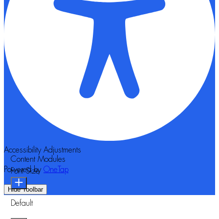
Accessibility Adjustments
Content Modules
Powered by
OneTap
Font Size
Hide Toolbar
Default